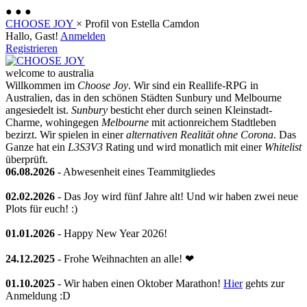
●
●
●
CHOOSE JOY
×
Profil von Estella Camdon
Hallo, Gast!
Anmelden
Registrieren
welcome to australia
Willkommen im
Choose Joy
. Wir sind ein Reallife-RPG in
Australien, das in den schönen Städten Sunbury und Melbourne
angesiedelt ist.
Sunbury
besticht eher durch seinen Kleinstadt-
Charme, wohingegen
Melbourne
mit actionreichem Stadtleben
bezirzt. Wir spielen in einer
alternativen Realität ohne Corona
. Das
Ganze hat ein
L3S3V3
Rating und wird monatlich mit einer
Whitelist
überprüft.
06.08.2026
- Abwesenheit eines Teammitgliedes
02.02.2026
- Das Joy wird fünf Jahre alt! Und wir haben zwei neue
Plots für euch! :)
01.01.2026
- Happy New Year 2026!
24.12.2025
- Frohe Weihnachten an alle! ❤
01.10.2025
- Wir haben einen Oktober Marathon!
Hier
gehts zur
Anmeldung :D