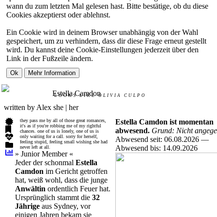
wann du zum letzten Mal gelesen hast. Bitte bestätige, ob du diese
Cookies akzeptierst oder ablehnst.
Ein Cookie wird in deinem Browser unabhängig von der Wahl
gespeichert, um zu verhindern, dass dir diese Frage erneut gestellt
wird. Du kannst deine Cookie-Einstellungen jederzeit über den
Link in der Fußzeile ändern.
Estella Camdon
LOOKS LIKE
OLIVIA CULPO
written by Alex
she | her
they pass me by all of those great romances,
Estella Camdon ist momentan
it's as if you're robbing me of my rightful
abwesend.
Grund: Nicht angege
chances. one of us is lonely, one of us is
only waiting for a call. sorry for herself,
Abwesend seit: 06.08.2026 —
feeling stupid, feeling small wishing she had
Abwesend bis: 14.09.2026
never left at all.
» Junior Member «
Jeder der schonmal
Estella
Camdon
im Gericht getroffen
hat, weiß wohl, dass die junge
Anwältin
ordentlich Feuer hat.
Ursprünglich stammt die
32
Jährige
aus Sydney, vor
einigen Jahren bekam sie