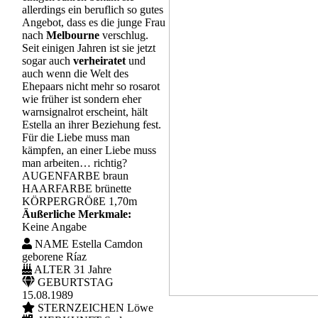
allerdings ein beruflich so gutes
Angebot, dass es die junge Frau
nach
Melbourne
verschlug.
Seit einigen Jahren ist sie jetzt
sogar auch
verheiratet
und
auch wenn die Welt des
Ehepaars nicht mehr so rosarot
wie früher ist sondern eher
warnsignalrot erscheint, hält
Estella an ihrer Beziehung fest.
Für die Liebe muss man
kämpfen, an einer Liebe muss
man arbeiten… richtig?
AUGENFARBE
braun
HAARFARBE
brünette
KÖRPERGRÖßE
1,70m
Äußerliche Merkmale:
Keine Angabe
NAME
Estella Camdon
geborene Ríaz
ALTER
31 Jahre
GEBURTSTAG
15.08.1989
STERNZEICHEN
Löwe