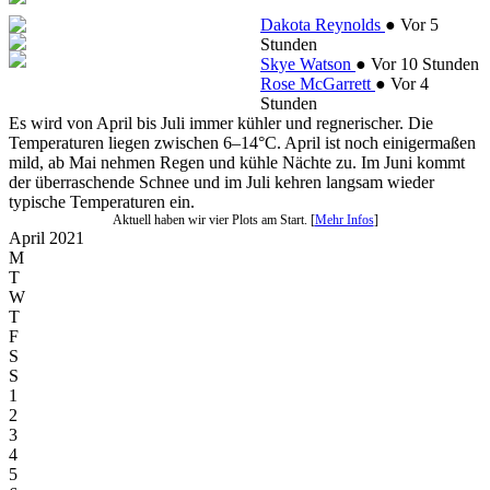
Dakota Reynolds
●
Vor 5
Stunden
Skye Watson
●
Vor 10 Stunden
Rose McGarrett
●
Vor 4
Stunden
Es wird von April bis Juli immer kühler und regnerischer. Die
Temperaturen liegen zwischen 6–14°C. April ist noch einigermaßen
mild, ab Mai nehmen Regen und kühle Nächte zu. Im Juni kommt
der überraschende Schnee und im Juli kehren langsam wieder
typische Temperaturen ein.
Aktuell haben wir vier Plots am Start. [
Mehr Infos
]
April 2021
M
T
W
T
F
S
S
1
2
3
4
5