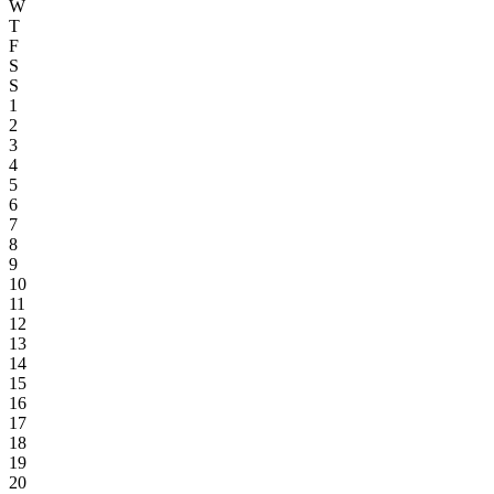
W
T
F
S
S
1
2
3
4
5
6
7
8
9
10
11
12
13
14
15
16
17
18
19
20