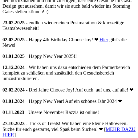
neu hochzuladen und dafür zu sorgen, dass eure Gesuche im Gast-
Design gut aussehen, damit wir sie auch bald wieder ins Storming
Gates stellen können! :)
23.02.2025
- endlich wieder einen Postmarathon & kurzzeitige
Teamabwesenheit!
02.02.2025
- Happy 4th Birthday Choose Joy! ❤
Hier
gibt's die
News!
01.01.2025
- Happy New Year 2025!!
12.12.2024
- Wir haben uns dazu entschieden dem Partnerbereich
komplett zu schließen und zusätzlich den Gesuchsbereich
umzustrukturieren.
02.02.2024
- Drei Jahre Choose Joy! Auf euch, auf uns, auf alle! ❤
01.01.2024
- Happy New Year! Auf ein schönes Jahr 2024 ❤
01.11.2023
- Unsere November Razzia ist online!
27.10.2023
- Tricks or Treats! Wir haben eine kleine Halloween-
Suche für euch gestartet, viel Spaß beim Suchen! ❤ [
MEHR DAZU
HIER
]