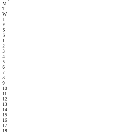
M
T
W
T
F
S
S
1
2
3
4
5
6
7
8
9
10
11
12
13
14
15
16
17
18