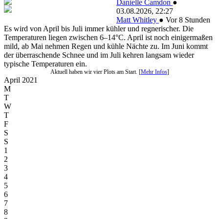
Danielle Camdon
●
03.08.2026, 22:27
Matt Whitley
●
Vor 8 Stunden
Es wird von April bis Juli immer kühler und regnerischer. Die
Temperaturen liegen zwischen 6–14°C. April ist noch einigermaßen
mild, ab Mai nehmen Regen und kühle Nächte zu. Im Juni kommt
der überraschende Schnee und im Juli kehren langsam wieder
typische Temperaturen ein.
Aktuell haben wir vier Plots am Start. [
Mehr Infos
]
April 2021
M
T
W
T
F
S
S
1
2
3
4
5
6
7
8