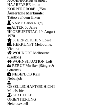
AUGENFARBE
graublau
HAARFARBE
braun
KÖRPERGRÖßE
1,75m
Äußerliche Merkmale:
Tattoo auf dem linken
Oberarm
NAME
Carter Rigby
ALTER
50 Jahre
GEBURTSTAG
19. August
1970
STERNZEICHEN
Löwe
HERKUNFT
Melbourne,
Victoria
WOHNORT
Melbourne
(Carlton)
WOHNSITUATION
Loft
BERUF
Musiker (Sänger &
Gitarrist)
NEBENJOB
Kein
Nebenjob
GESELLSCHAFTSSCHICHT
Mittelschicht
SEXUELLE
ORIENTIERUNG
Heterosexuell