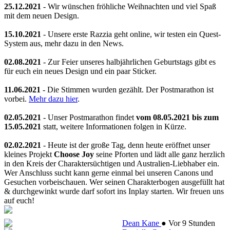
25.12.2021
- Wir wünschen fröhliche Weihnachten und viel Spaß
mit dem neuen Design.
15.10.2021
- Unsere erste Razzia geht online, wir testen ein Quest-
System aus, mehr dazu in den News.
02.08.2021
- Zur Feier unseres halbjährlichen Geburtstags gibt es
für euch ein neues Design und ein paar Sticker.
11.06.2021
- Die Stimmen wurden gezählt. Der Postmarathon ist
vorbei.
Mehr dazu hier
.
02.05.2021
- Unser Postmarathon findet
vom 08.05.2021 bis zum
15.05.2021
statt, weitere Informationen folgen in Kürze.
02.02.2021
- Heute ist der große Tag, denn heute eröffnet unser
kleines Projekt
Choose Joy
seine Pforten und lädt alle ganz herzlich
in den Kreis der Charaktersüchtigen und Australien-Liebhaber ein.
Wer Anschluss sucht kann gerne einmal bei unseren Canons und
Gesuchen vorbeischauen. Wer seinen Charakterbogen ausgefüllt hat
& durchgewinkt wurde darf sofort ins Inplay starten. Wir freuen uns
auf euch!
Dean Kane
●
Vor 9 Stunden