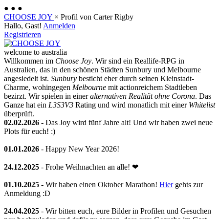
●
●
●
CHOOSE JOY
×
Profil von Carter Rigby
Hallo, Gast!
Anmelden
Registrieren
welcome to australia
Willkommen im
Choose Joy
. Wir sind ein Reallife-RPG in
Australien, das in den schönen Städten Sunbury und Melbourne
angesiedelt ist.
Sunbury
besticht eher durch seinen Kleinstadt-
Charme, wohingegen
Melbourne
mit actionreichem Stadtleben
bezirzt. Wir spielen in einer
alternativen Realität ohne Corona
. Das
Ganze hat ein
L3S3V3
Rating und wird monatlich mit einer
Whitelist
überprüft.
02.02.2026
- Das Joy wird fünf Jahre alt! Und wir haben zwei neue
Plots für euch! :)
01.01.2026
- Happy New Year 2026!
24.12.2025
- Frohe Weihnachten an alle! ❤
01.10.2025
- Wir haben einen Oktober Marathon!
Hier
gehts zur
Anmeldung :D
24.04.2025
- Wir bitten euch, eure Bilder in Profilen und Gesuchen