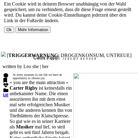
Ein Cookie wird in deinem Browser unabhängig von der Wahl
gespeichert, um zu verhindern, dass dir diese Frage erneut gestellt
wird. Du kannst deine Cookie-Einstellungen jederzeit über den
Link in der Fußzeile ändern.
[
TRIGGERWARNUNG:
DROGENKONSUM, UNTREUE]
Carter Rigby
LOOKS LIKE
JEREMY RENNER
written by Leo
she | her
At every moment in our life we have an
opportunity to choose joy.
» you are the main attraction «
Carter Rigby
ist keinesfalls ein
unbekannter Name. Die einen
assoziieren ihn mit dem einst
mal sehr erfolgreichen Musiker
und die anderen kennen ihn von
Titelblättern der Klatschpresse.
So gut wie es in seiner Karriere
als
Musiker
mal lief, so steil
geht es seit fünf Jahren bergab.
Keine ordentliche Single kriegt