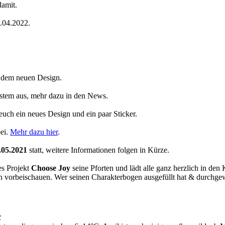
damit.
4.04.2022.
t dem neuen Design.
System aus, mehr dazu in den News.
 euch ein neues Design und ein paar Sticker.
ei.
Mehr dazu hier
.
.05.2021
statt, weitere Informationen folgen in Kürze.
es Projekt
Choose Joy
seine Pforten und lädt alle ganz herzlich in den
orbeischauen. Wer seinen Charakterbogen ausgefüllt hat & durchgewink
2