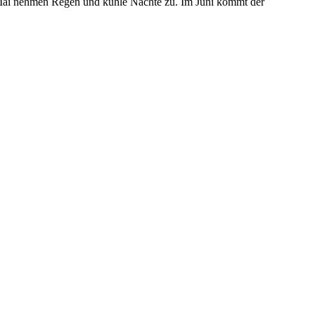
b Mai nehmen Regen und kühle Nächte zu. Im Juni kommt der