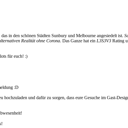
n, das in den schönen Städten Sunbury und Melbourne angesiedelt ist.
S
alternativen Realität ohne Corona
. Das Ganze hat ein
L3S3V3
Rating u
ots für euch! :)
eldung :D
neu hochzuladen und dafür zu sorgen, dass eure Gesuche im Gast-Design
abwesenheit!
s!