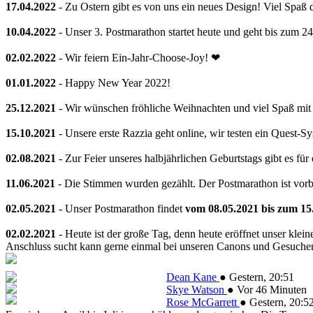
17.04.2022
- Zu Ostern gibt es von uns ein neues Design! Viel Spaß 
10.04.2022
- Unser 3. Postmarathon startet heute und geht bis zum 2
02.02.2022
- Wir feiern Ein-Jahr-Choose-Joy! ❤
01.01.2022
- Happy New Year 2022!
25.12.2021
- Wir wünschen fröhliche Weihnachten und viel Spaß mi
15.10.2021
- Unsere erste Razzia geht online, wir testen ein Quest-
02.08.2021
- Zur Feier unseres halbjährlichen Geburtstags gibt es für
11.06.2021
- Die Stimmen wurden gezählt. Der Postmarathon ist vorb
02.05.2021
- Unser Postmarathon findet
vom 08.05.2021 bis zum 15
02.02.2021
- Heute ist der große Tag, denn heute eröffnet unser klein
Anschluss sucht kann gerne einmal bei unseren Canons und Gesuchen v
Dean Kane
●
Gestern
, 20:51
Skye Watson
●
Vor 46 Minuten
Rose McGarrett
●
Gestern
, 20:5