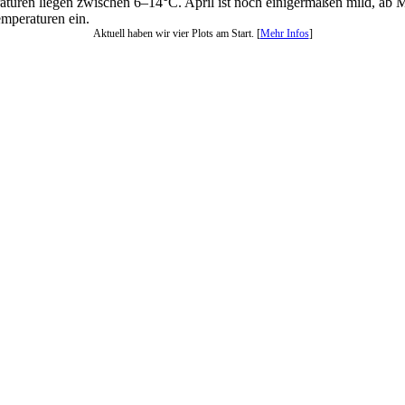
eraturen liegen zwischen 6–14°C. April ist noch einigermaßen mild, a
mperaturen ein.
Aktuell haben wir vier Plots am Start. [
Mehr Infos
]