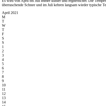
Es wird von April bis Juli immer kühler und regnerischer. Die Temp
überraschende Schnee und im Juli kehren langsam wieder typische Te
April 2021
M
T
W
T
F
S
S
1
2
3
4
5
6
7
8
9
10
11
12
13
14