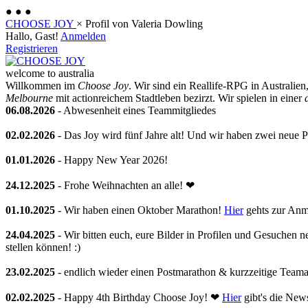
●
●
●
CHOOSE JOY
×
Profil von Valeria Dowling
Hallo, Gast!
Anmelden
Registrieren
welcome to australia
Willkommen im
Choose Joy
. Wir sind ein Reallife-RPG in Australie
Melbourne
mit actionreichem Stadtleben bezirzt. Wir spielen in einer
06.08.2026
- Abwesenheit eines Teammitgliedes
02.02.2026
- Das Joy wird fünf Jahre alt! Und wir haben zwei neue Pl
01.01.2026
- Happy New Year 2026!
24.12.2025
- Frohe Weihnachten an alle! ❤
01.10.2025
- Wir haben einen Oktober Marathon!
Hier
gehts zur Anm
24.04.2025
- Wir bitten euch, eure Bilder in Profilen und Gesuchen 
stellen können! :)
23.02.2025
- endlich wieder einen Postmarathon & kurzzeitige Team
02.02.2025
- Happy 4th Birthday Choose Joy! ❤
Hier
gibt's die New