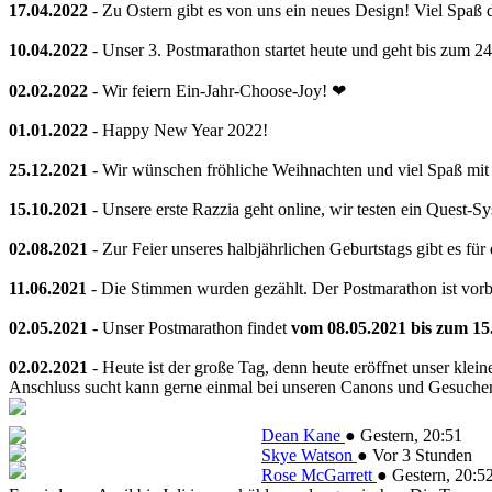
17.04.2022
- Zu Ostern gibt es von uns ein neues Design! Viel Spaß 
10.04.2022
- Unser 3. Postmarathon startet heute und geht bis zum 2
02.02.2022
- Wir feiern Ein-Jahr-Choose-Joy! ❤
01.01.2022
- Happy New Year 2022!
25.12.2021
- Wir wünschen fröhliche Weihnachten und viel Spaß mi
15.10.2021
- Unsere erste Razzia geht online, wir testen ein Quest-
02.08.2021
- Zur Feier unseres halbjährlichen Geburtstags gibt es für
11.06.2021
- Die Stimmen wurden gezählt. Der Postmarathon ist vorb
02.05.2021
- Unser Postmarathon findet
vom 08.05.2021 bis zum 15
02.02.2021
- Heute ist der große Tag, denn heute eröffnet unser klein
Anschluss sucht kann gerne einmal bei unseren Canons und Gesuchen v
Dean Kane
●
Gestern
, 20:51
Skye Watson
●
Vor 3 Stunden
Rose McGarrett
●
Gestern
, 20:5