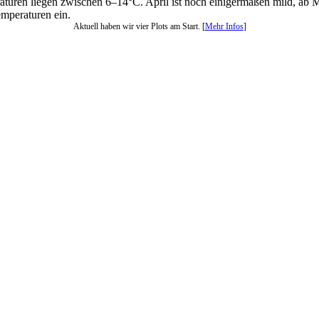
eraturen liegen zwischen 6–14°C. April ist noch einigermaßen mild, a
mperaturen ein.
Aktuell haben wir vier Plots am Start. [
Mehr Infos
]