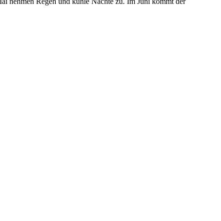
b Mai nehmen Regen und kühle Nächte zu. Im Juni kommt der