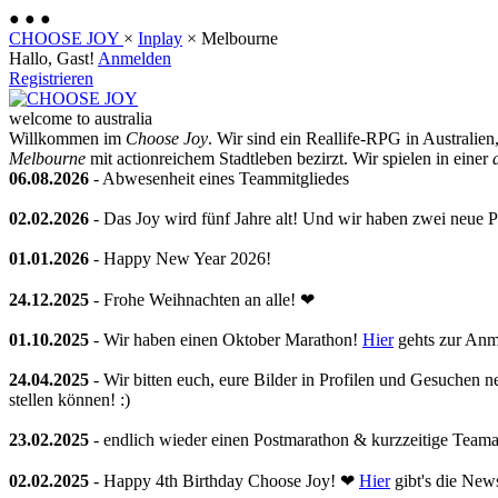
●
●
●
CHOOSE JOY
×
Inplay
×
Melbourne
Hallo, Gast!
Anmelden
Registrieren
welcome to australia
Willkommen im
Choose Joy
. Wir sind ein Reallife-RPG in Australie
Melbourne
mit actionreichem Stadtleben bezirzt. Wir spielen in einer
06.08.2026
- Abwesenheit eines Teammitgliedes
02.02.2026
- Das Joy wird fünf Jahre alt! Und wir haben zwei neue Pl
01.01.2026
- Happy New Year 2026!
24.12.2025
- Frohe Weihnachten an alle! ❤
01.10.2025
- Wir haben einen Oktober Marathon!
Hier
gehts zur Anm
24.04.2025
- Wir bitten euch, eure Bilder in Profilen und Gesuchen 
stellen können! :)
23.02.2025
- endlich wieder einen Postmarathon & kurzzeitige Team
02.02.2025
- Happy 4th Birthday Choose Joy! ❤
Hier
gibt's die New