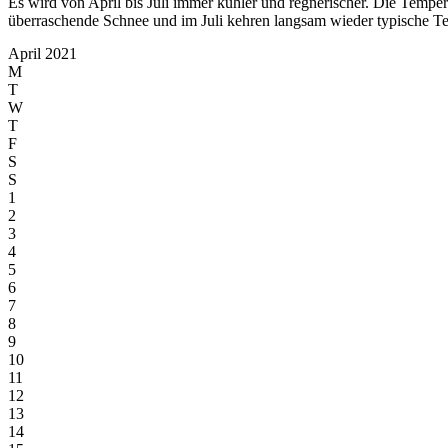
Es wird von April bis Juli immer kühler und regnerischer. Die Temp
überraschende Schnee und im Juli kehren langsam wieder typische Te
April 2021
M
T
W
T
F
S
S
1
2
3
4
5
6
7
8
9
10
11
12
13
14