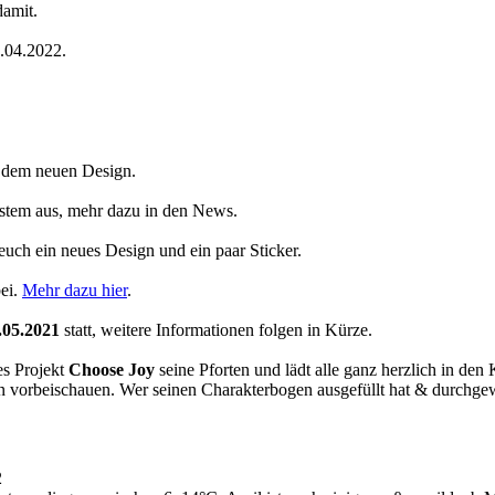
damit.
4.04.2022.
t dem neuen Design.
System aus, mehr dazu in den News.
 euch ein neues Design und ein paar Sticker.
ei.
Mehr dazu hier
.
.05.2021
statt, weitere Informationen folgen in Kürze.
es Projekt
Choose Joy
seine Pforten und lädt alle ganz herzlich in den
orbeischauen. Wer seinen Charakterbogen ausgefüllt hat & durchgewink
2