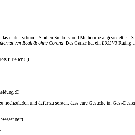
n, das in den schönen Städten Sunbury und Melbourne angesiedelt ist.
S
alternativen Realität ohne Corona
. Das Ganze hat ein
L3S3V3
Rating u
ots für euch! :)
eldung :D
neu hochzuladen und dafür zu sorgen, dass eure Gesuche im Gast-Design
abwesenheit!
s!