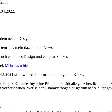
damit.
4.04.2022.
t dem neuen Design.
System aus, mehr dazu in den News.
 euch ein neues Design und ein paar Sticker.
ei.
Mehr dazu hier
.
.05.2021
statt, weitere Informationen folgen in Kürze.
es Projekt
Choose Joy
seine Pforten und lädt alle ganz herzlich in den
orbeischauen. Wer seinen Charakterbogen ausgefüllt hat & durchgewink
n