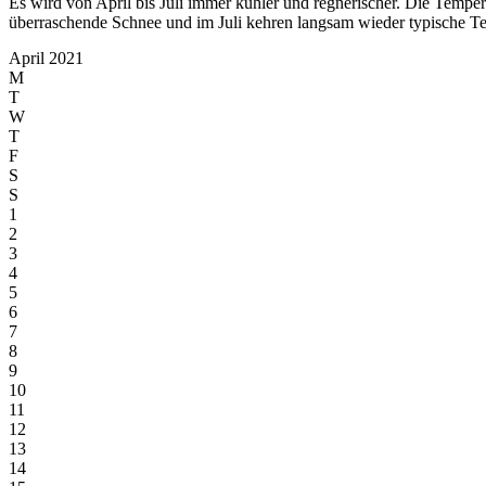
Es wird von April bis Juli immer kühler und regnerischer. Die Temp
überraschende Schnee und im Juli kehren langsam wieder typische Te
April 2021
M
T
W
T
F
S
S
1
2
3
4
5
6
7
8
9
10
11
12
13
14