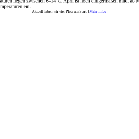
eraturen liegen zwischen 6–14°C. April ist noch einigermaßen mild, a
mperaturen ein.
Aktuell haben wir vier Plots am Start. [
Mehr Infos
]