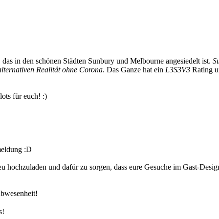
n, das in den schönen Städten Sunbury und Melbourne angesiedelt ist.
S
alternativen Realität ohne Corona
. Das Ganze hat ein
L3S3V3
Rating u
ots für euch! :)
eldung :D
neu hochzuladen und dafür zu sorgen, dass eure Gesuche im Gast-Design
abwesenheit!
s!