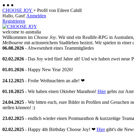
●
●
●
CHOOSE JOY
×
Profil von Eileen Cahill
Hallo, Gast!
Anmelden
Registrieren
welcome to australia
Willkommen im
Choose Joy
. Wir sind ein Reallife-RPG in Australie
Melbourne
mit actionreichem Stadtleben bezirzt. Wir spielen in einer
06.08.2026
- Abwesenheit eines Teammitgliedes
02.02.2026
- Das Joy wird fünf Jahre alt! Und wir haben zwei neue Pl
01.01.2026
- Happy New Year 2026!
24.12.2025
- Frohe Weihnachten an alle! ❤
01.10.2025
- Wir haben einen Oktober Marathon!
Hier
gehts zur Anm
24.04.2025
- Wir bitten euch, eure Bilder in Profilen und Gesuchen 
stellen können! :)
23.02.2025
- endlich wieder einen Postmarathon & kurzzeitige Team
02.02.2025
- Happy 4th Birthday Choose Joy! ❤
Hier
gibt's die New